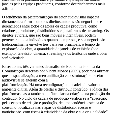
janelas pelas equipes produtoras, conforme destrincharemos mais
adiante.
O fenômeno da plataformização do setor audiovisual impacta
diretamente a forma como os direitos autorais são negociados e
gerenciados entre todos os atores da cadeia produtiva, como
criadores, produtores, distribuidores e plataformas de streaming. Os
direitos autorais, que são bens móveis e intangíveis, podem
pertencer tanto a indivíduos quanto a empresas, e sua negociação
tradicionalmente envolve três variáveis principais: o tempo de
exploração da obra, a quantidade de janelas de exibição (por
exemplo, televisão, cinema, streaming) e os territórios onde a obra
será veiculada.
Baseado nas três vertentes de análise de Economia Política da
Comunicação descritas por Vicent Mosco (2009), podemos afirmar
que a espacialização, a mercantilização e a estruturação do setor
audiovisual se alteram com a
plataformização. Há uma reconfiguração na cadeia de valor no
ambiente digital. Além de ofertar e distribuir conteúdo, a lógica das
plataformas passa também a influenciar na criação e na produção do
conteúdo. No ciclo da cadeia de produção verifica-se a “absorção,
pelas etapas de criação e produção, de uma tendência estética de
consumo, localizada nas etapas de distribuição, acesso e
participação, com riscos à criatividade da obra e sua originalidade”