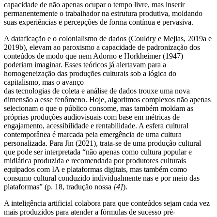
capacidade de não apenas ocupar o tempo livre, mas inserir
permanentemente o trabalhador na estrutura produtiva, moldando
suas experiências e percepções de forma contínua e pervasiva.
A dataficação e o colonialismo de dados (Couldry e Mejias, 2019a e
2019b), elevam ao paroxismo a capacidade de padronização dos
conteúdos de modo que nem Adorno e Horkheimer (1947)
poderiam imaginar. Esses teóricos já alertavam para a
homogeneização das produções culturais sob a lógica do
capitalismo, mas o avanço
das tecnologias de coleta e análise de dados trouxe uma nova
dimensão a esse fenômeno. Hoje, algoritmos complexos não apenas
selecionam o que o público consome, mas também moldam as
próprias produções audiovisuais com base em métricas de
engajamento, acessibilidade e rentabilidade. A esfera cultural
contemporânea é marcada pela emergência de uma cultura
personalizada. Para Jin (2021), trata-se de uma produção cultural
que pode ser interpretada “não apenas como cultura popular e
midiática produzida e recomendada por produtores culturais
equipados com IA e plataformas digitais, mas também como
consumo cultural conduzido individualmente nas e por meio das
plataformas” (p. 18, tradução nossa
[4]
).
A inteligência artificial colabora para que conteúdos sejam cada vez
mais produzidos para atender a fórmulas de sucesso pré-