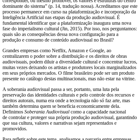
corresponder, ou mesmo promover, os valores e estruturas do centro
dominante do sistema” (p. 14, tradução nossa). Acreditamos que este
processo permanece em curso na plataformização e incorporação da
Inteligência Artificial nas etapas da produção audiovisual. É
fundamental identificar que a plataformização inaugura uma nova
fase do imperialismo cultural (Jin, 2015). Por isso, nos perguntamos:
quais são as consequências dessa nova configuração para a
produção e consumo de conteúdo audiovisual no Brasil?
Grandes empresas como Netflix, Amazon e
Google, ao
centralizarem o poder sobre a distribuição e os direitos de obras
audiovisuais, podem diluir a diversidade cultural e concentrar lucros,
muitas vezes deixando os artistas e produtores locais marginalizados
em seus próprios mercados. O filme brasileiro pode ser um produto
presente no catálogo destas multinacionais, mas não estar na vitrine.
A soberania audiovisual passa a ser, portanto, uma luta pela
preservação das identidades culturais e pelo controle dos recursos e
direitos autorais, numa era onde a tecnologia não só faz arte, mas
também determina quem se beneficia economicamente dela.
Definimos
Soberania Audiovisual
como a capacidade nacional
de controlar e proteger sua própria produção audiovisual, garantindo
que sua cultura, valores e narrativas sejam representados e
promovidos.
Para refletir sobre este tema, analisamos a parceria entre empresas