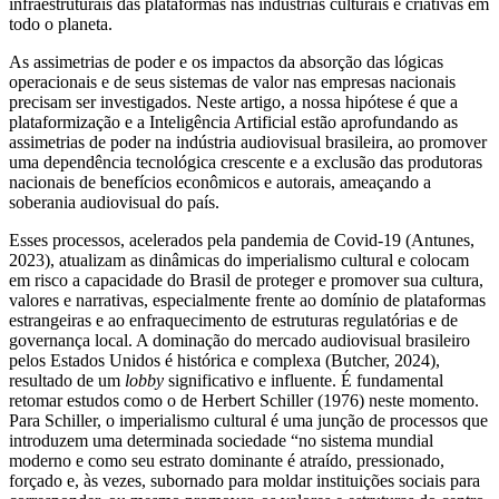
infraestruturais das plataformas nas indústrias culturais e criativas em
todo o planeta.
As assimetrias de poder e os impactos da absorção das lógicas
operacionais e de seus sistemas de valor nas empresas nacionais
precisam ser investigados. Neste artigo, a nossa hipótese é que a
plataformização e a Inteligência Artificial estão aprofundando as
assimetrias de poder na indústria audiovisual brasileira, ao promover
uma dependência tecnológica crescente e a exclusão das produtoras
nacionais de benefícios econômicos e autorais, ameaçando a
soberania audiovisual do país.
Esses processos, acelerados pela pandemia de Covid-19 (Antunes,
2023), atualizam as dinâmicas do imperialismo cultural e colocam
em risco a capacidade do Brasil de proteger e promover sua cultura,
valores e narrativas, especialmente frente ao domínio de plataformas
estrangeiras e ao enfraquecimento de estruturas regulatórias e de
governança local. A dominação do mercado audiovisual brasileiro
pelos Estados Unidos é histórica e complexa (Butcher, 2024),
resultado de um
lobby
significativo e influente. É fundamental
retomar estudos como o de Herbert Schiller (1976) neste momento.
Para Schiller, o imperialismo cultural é uma junção de processos que
introduzem uma determinada sociedade “no sistema mundial
moderno e como seu estrato dominante é atraído, pressionado,
forçado e, às vezes, subornado para moldar instituições sociais para