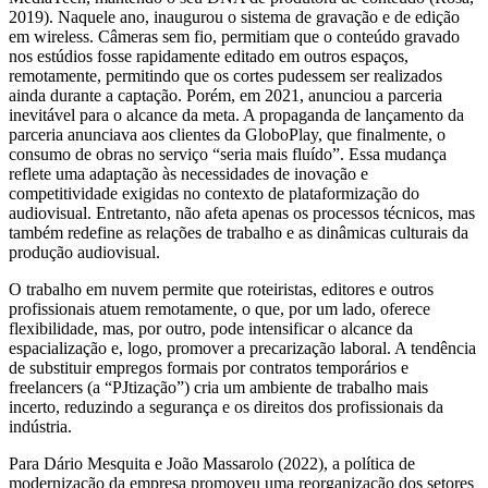
2019). Naquele ano, inaugurou o sistema de gravação e de edição
em wireless. Câmeras sem fio, permitiam que o conteúdo gravado
nos estúdios fosse rapidamente editado em outros espaços,
remotamente, permitindo que os cortes pudessem ser realizados
ainda durante a captação. Porém, em 2021, anunciou a parceria
inevitável para o alcance da meta. A propaganda de lançamento da
parceria anunciava aos clientes da GloboPlay, que finalmente, o
consumo de obras no serviço “seria mais fluído”. Essa mudança
reflete uma adaptação às necessidades de inovação e
competitividade exigidas no contexto de plataformização do
audiovisual. Entretanto, não afeta apenas os processos técnicos, mas
também redefine as relações de trabalho e as dinâmicas culturais da
produção audiovisual.
O trabalho em nuvem permite que roteiristas, editores e outros
profissionais atuem remotamente, o que, por um lado, oferece
flexibilidade, mas, por outro, pode intensificar o alcance da
espacialização e, logo, promover a precarização laboral. A tendência
de substituir empregos formais por contratos temporários e
freelancers (a “PJtização”) cria um ambiente de trabalho mais
incerto, reduzindo a segurança e os direitos dos profissionais da
indústria.
Para Dário Mesquita e João Massarolo (2022), a política de
modernização da empresa promoveu uma reorganização dos setores