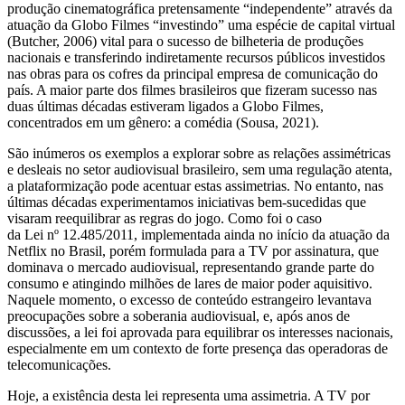
produção cinematográfica pretensamente “independente” através da
atuação da Globo Filmes “investindo” uma espécie de capital virtual
(Butcher, 2006) vital para o sucesso de bilheteria de produções
nacionais e transferindo indiretamente recursos públicos investidos
nas obras para os cofres da principal empresa de comunicação do
país. A maior parte dos filmes brasileiros que fizeram sucesso nas
duas últimas décadas estiveram ligados a Globo Filmes,
concentrados em um gênero: a comédia (Sousa, 2021).
São inúmeros os exemplos a explorar sobre as relações assimétricas
e desleais no setor audiovisual brasileiro, sem uma regulação atenta,
a plataformização pode acentuar estas assimetrias. No entanto, nas
últimas décadas experimentamos iniciativas bem-sucedidas que
visaram reequilibrar as regras do jogo. Como foi o caso
da Lei nº 12.485/2011, implementada ainda no início da atuação da
Netflix no Brasil, porém formulada para a TV por assinatura, que
dominava o mercado audiovisual, representando grande parte do
consumo e atingindo milhões de lares de maior poder aquisitivo.
Naquele momento, o excesso de conteúdo estrangeiro levantava
preocupações sobre a soberania audiovisual, e, após anos de
discussões, a lei foi aprovada para equilibrar os interesses nacionais,
especialmente em um contexto de forte presença das operadoras de
telecomunicações.
Hoje, a existência desta lei representa uma assimetria. A TV por