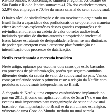
R$4,36 bilhões. A concentração também é regional. As cidades de
São Paulo e Rio de Janeiro somavam 41,7% dos estabelecimentos,
52,9% dos empregos e 70,4% da massa salarial do setor audiovisual.
O baixo nível de sindicalização e de um movimento organizado no
Brasil limita a capacidade dos profissionais de se oporem de maneira
eficaz às práticas exploratórias dessas grandes corporações e de
reivindicarem direitos na cadeia de valor do setor audiovisual,
incluindo questões de direitos autorais e propriedade intelectual.
Esses fatores estruturais de desigualdade refletem-se nas dinâmicas
de poder que emergem com a crescente plataformização e a
intensificação dos processos de dataficação.
Netflix reordenando o mercado brasileiro
Neste artigo, optamos por escolher dois casos que estão baseados
em processos de plataformização, porém que seguem caminhos
diferentes dentro da cadeia de valor do audiovisual no país. Vamos
começar refletindo sobre o primeiro caso: a relação da Netflix com
produtoras audiovisuais independentes no Brasil.
A chegada da Netflix, uma empresa estadunidense implantada no
país em 2011, já como um aplicativo nativo de SmarTVs, é um dos
eventos mais importantes para reorganização do setor audiovisual
brasileiro. Sua implantação no Brasil se dá em um ano estratégico:
vésperas de uma Copa do Mundo, período no qual parcela