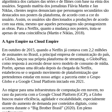
algorítmica dos cartazes das séries e de filmes com base na etnia dos
usuários. Segundo matéria dos jornalistas Flávia Martin e Jan
Niklas, clientes negros denunciam que personagens secundários são
destacados nos posters da plataforma, de acordo com a cor do
usuário. Assim, os usuários são direcionados a produções de acordo
com sua etnia, mesmo que aqueles personagens não protagonizem
as obras. Para a Netflix, quanto a mudança nos posters, trata-se
apenas de uma coincidência (Martin e Niklas, 2018).
A Agro Empire na Cloud Empire
Em outubro de 2015, quando a Netflix já contava com 2,2 milhões
de assinantes no Brasil, a principal empresa de comunicação do país,
a Globo, lançou sua própria plataforma de streaming, o GloboPlay,
como resposta à ascensão desse novo modelo de consumo de mídia.
Porém, apenas uma década depois da chegada da Netflix,
estabeleceu-se o segundo movimento de plataformização que
pretendemos estudar em nosso artigo: a parceria entre o Grupo
Globo e a Google Cloud Platform iniciado em 2021.
Ao migrar para uma infraestrutura de computação em nuvem, no
caso da parceria com a Google Cloud Platform (GCP), a Globo
buscou maior eficiência, agilidade e escalabilidade, especialmente
diante do aumento de demanda por conteúdos digitais, como
ocorreu durante o “Big Brother Brasil” (2020). Em pleno