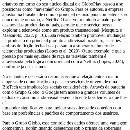
criativos em torno do seu núcleo digital e a GloboPlay passou a se
posicionar como “navemãe” do Grupo. Para os autores, a empresa
apostou na brasilidade como o principal recurso para combater a sua
concorrente no ramo, a Netflix. O acervo, reunindo a maior parte
das novelas produzidas no país, permite que o serviço possa
explorar a telenovela como um produto transnacional (Mesquita e
Massarolo, 2022, p. 16). Esta relação também promoveu mudanças
na produção do principal produto audiovisual brasileiro, as séries
– obras de ficção fechadas – passaram a superar o número de
telenovelas produzidas (Lopes et al, 2020). Outro exemplo, é que a
pressão por mais equidade de raça na televisão também é
atravessada pela lógica concorrencial com a Netflix (Lopes, 2024),
conforme já destacamos.
No entanto, é necessário reconhecer que a relação entre a maior
empresa de comunicação do país e o serviço de nuvem de uma
BigTech tem implicações sociais consideráveis. Através da parceria
com o Grupo Globo, o Google tem acesso a grandes volumes de
dados de consumo audiovisual essencialmente brasileiros, o que lhes
dá
um poder significativo para moldar suas ofertas de conteúdo com
base em preferências e padrões de comportamento dos usuários.
Para o Grupo Globo, esse controle dos dados oferece uma vantagem
competitiva, porém quando debatemos sob o prisma da soberania