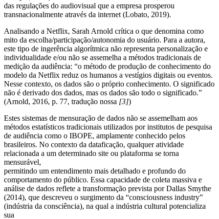
das regulações do audiovisual que a empresa prosperou
transnacionalmente através da internet (Lobato, 2019).
Analisando a Netflix, Sarah Arnold crítica o que denomina como
mito da escolha/participação/autonomia do usuário. Para a autora,
este tipo de ingerência algorítmica não representa personalização e
individualidade e/ou não se assemelha a métodos tradicionais de
medição da audiência: “o método de produção de conhecimento do
modelo da Netflix reduz os humanos a vestígios digitais ou eventos.
Nesse contexto, os dados são o próprio conhecimento. O significado
não é derivado dos dados, mas os dados são todo o significado.”
(Arnold, 2016, p. 77, tradução nossa
[3]
)
Estes sistemas de mensuração de dados não se assemelham aos
métodos estatísticos tradicionais utilizados por institutos de pesquisa
de audiência como o IBOPE, amplamente conhecido pelos
brasileiros. No contexto da dataficação, qualquer atividade
relacionada a um determinado site ou plataforma se torna
mensurável,
permitindo um entendimento mais detalhado e profundo do
comportamento do público. Essa capacidade de coleta massiva e
análise de dados reflete a transformação prevista por Dallas Smythe
(2014), que descreveu o surgimento da “consciousness industry”
(indústria da consciência), na qual a indústria cultural potencializa
sua