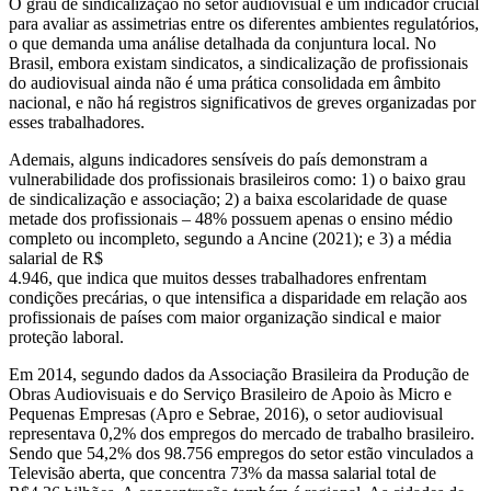
O grau de sindicalização no setor audiovisual é um indicador crucial
para avaliar as assimetrias entre os diferentes ambientes regulatórios,
o que demanda uma análise detalhada da conjuntura local. No
Brasil, embora existam sindicatos, a sindicalização de profissionais
do audiovisual ainda não é uma prática consolidada em âmbito
nacional, e não há registros significativos de greves organizadas por
esses trabalhadores.
Ademais, alguns indicadores sensíveis do país demonstram a
vulnerabilidade dos profissionais brasileiros como: 1) o baixo grau
de sindicalização e associação; 2) a baixa escolaridade de quase
metade dos profissionais – 48% possuem apenas o ensino médio
completo ou incompleto, segundo a Ancine (2021); e 3) a média
salarial de R$
4.946, que indica que muitos desses trabalhadores enfrentam
condições precárias, o que intensifica a disparidade em relação aos
profissionais de países com maior organização sindical e maior
proteção laboral.
Em 2014, segundo dados da Associação Brasileira da Produção de
Obras Audiovisuais e do Serviço Brasileiro de Apoio às Micro e
Pequenas Empresas (Apro e Sebrae, 2016), o setor audiovisual
representava 0,2% dos empregos do mercado de trabalho brasileiro.
Sendo que 54,2% dos 98.756 empregos do setor estão vinculados a
Televisão aberta, que concentra 73% da massa salarial total de