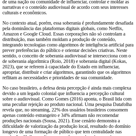
de uma nação ou comunidade de influenciar, controlar e moldar as
narrativas e o conteúdo audiovisual de acordo com seus interesses
culturais e econômicos.
No contexto atual, porém, essa soberania é profundamente desafiada
pela dominância das plataformas digitais globais, como Netflix,
Amazon e Google Cloud. Essas corporações não só controlam a
distribuição, mas também moldam a produção de conteúdo,
integrando tecnologias como algoritmos de inteligência artificial para
prever preferências do público e orientar decisões criativas. Neste
sentido, o conceito de soberania audiovisual se intersecciona com o
de soberania algorítmica (Roio, 2018) e soberania digital (Kokas,
2023), que se referem à capacidade do Estado em influenciar,
apropriar, distribuir e criar algoritmos, garantindo que os algoritmos
reflitam as necessidades e prioridades de sua comunidade.
No caso brasileiro, a defesa desta percepção é ainda mais complexa
devido a um legado colonial que influencia a percepção cultural
sobre o audiovisual. Como Gomes (2016) aponta, o Brasil lida com
uma peculiar rejeição ao produto nacional. Uma pesquisa Datafolha
revela que, no streaming, 22% dos usuários brasileiros consomem
apenas conteúdo estrangeiro e 34% afirmam não recomendar
produções nacionais (Sousa, 2021). Esse cenário demonstra a
dificuldade de valorização da produção local, resultado do domínio
longevo de uma formação de público que tem centralidade nas