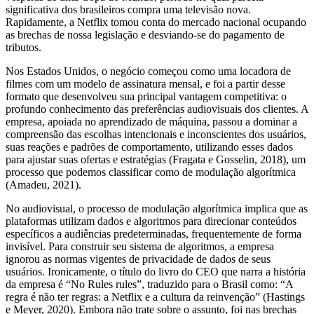
significativa dos brasileiros compra uma televisão nova.
Rapidamente, a Netflix tomou conta do mercado nacional ocupando
as brechas de nossa legislação e desviando-se do pagamento de
tributos.
Nos Estados Unidos, o negócio começou como uma locadora de
filmes com um modelo de assinatura mensal, e foi a partir desse
formato que desenvolveu sua principal vantagem competitiva: o
profundo conhecimento das preferências audiovisuais dos clientes. A
empresa, apoiada no aprendizado de máquina, passou a dominar a
compreensão das escolhas intencionais e inconscientes dos usuários,
suas reações e padrões de comportamento, utilizando esses dados
para ajustar suas ofertas e estratégias (Fragata e Gosselin, 2018), um
processo que podemos classificar como de modulação algorítmica
(Amadeu, 2021).
No audiovisual, o processo de modulação algorítmica implica que as
plataformas utilizam dados e algoritmos para direcionar conteúdos
específicos a audiências predeterminadas, frequentemente de forma
invisível. Para construir seu sistema de algoritmos, a empresa
ignorou as normas vigentes de privacidade de dados de seus
usuários. Ironicamente, o título do livro do CEO que narra a história
da empresa é “No Rules rules”, traduzido para o Brasil como: “A
regra é não ter regras: a Netflix e a cultura da reinvenção” (Hastings
e Meyer, 2020). Embora não trate sobre o assunto, foi nas brechas