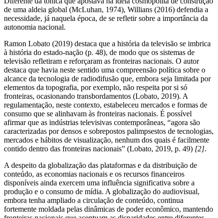
Diferente da tônica que apostava na ideia cosmopolita de construção
de uma aldeia global (McLuhan, 1974), Willians (2016) defendia a
necessidade, já naquela época, de se refletir sobre a importância da
autonomia nacional.
Ramon Lobato (2019) destaca que a história da televisão se imbrica
à história do estado-nação (p. 48), de modo que os sistemas de
televisão refletiram e reforçaram as fronteiras nacionais. O autor
destaca que havia neste sentido uma compreensão política sobre o
alcance da tecnologia de radiodifusão que, embora seja limitada por
elementos da topografia, por exemplo, não respeita por si só
fronteiras, ocasionando transbordamentos (Lobato, 2019). A
regulamentação, neste contexto, estabeleceu mercados e formas de
consumo que se alinhavam às fronteiras nacionais. É possível
afirmar que as indústrias televisivas contemporâneas, “agora são
caracterizadas por densos e sobrepostos palimpsestos de tecnologias,
mercados e hábitos de visualização, nenhum dos quais é facilmente
contido dentro das fronteiras nacionais” (Lobato, 2019, p. 49)
[2]
.
A despeito da globalização das plataformas e da distribuição de
conteúdo, as economias nacionais e os recursos financeiros
disponíveis ainda exercem uma influência significativa sobre a
produção e o consumo de mídia. A globalização do audiovisual,
embora tenha ampliado a circulação de conteúdo, continua
fortemente moldada pelas dinâmicas de poder econômico, mantendo
fronteiras nacionais que acentuam as disparidades entre diferentes