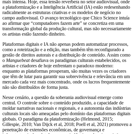
mais intensa. Hoje, essa tensão reverbera no setor audiovisual, onde
a plataformização e a Inteligência Artificial (IA) estão redesenhando
radicalmente as estruturas criativas e os modelos de negócio no
campo audiovisual. O avanço tecnológico que Chico Science intuía
ao afirmar que “computadores fazem arte” se concretiza em uma
transformação global da produção cultural, mas não necessariamente
os artistas estão fazendo dinheiro.
Plataformas digitais e IA não apenas podem automatizar processos,
como a roteirização e a edição, mas também têm reconfigurado a
gestão de direitos autorais e a distribuição de conteúdo. Assim como
o
Manguebeat
desafiava os paradigmas culturais estabelecidos, os
artistas e criadores de hoje enfrentam o paradoxo moderno:
enquanto as plataformas prosperam, são muitas vezes os criadores
que têm de lutar para garantir sua sobrevivência e relevância em um
mercado cada vez mais concentrado, onde os lucros frequentemente
não são distribuídos de forma justa.
Nesse cenário, a questão da soberania audiovisual emerge como
central. O controle sobre o conteúdo produzido, a capacidade de
moldar narrativas nacionais e regionais, e a autonomia das indústrias
culturais locais são ameaçadas pelo domínio das plataformas digitais
globais. O paradigma da plataformização (Helmond, 2015;
Gillespie, 2010; Van Dijck et al, 2018; Poell et al, 2021) promoveu a
penetração de extensões econômicas, de governança e