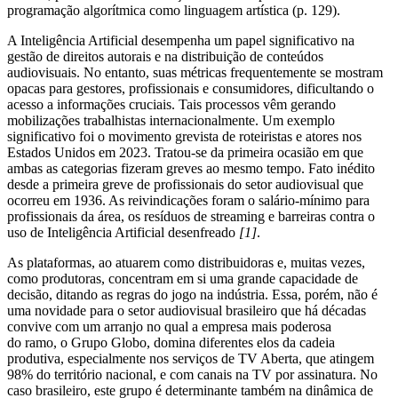
programação algorítmica como linguagem artística (p. 129).
A Inteligência Artificial desempenha um papel significativo na
gestão de direitos autorais e na distribuição de conteúdos
audiovisuais. No entanto, suas métricas frequentemente se mostram
opacas para gestores, profissionais e consumidores, dificultando o
acesso a informações cruciais. Tais processos vêm gerando
mobilizações trabalhistas internacionalmente. Um exemplo
significativo foi o movimento grevista de roteiristas e atores nos
Estados Unidos em 2023. Tratou-se da primeira ocasião em que
ambas as categorias fizeram greves ao mesmo tempo. Fato inédito
desde a primeira greve de profissionais do setor audiovisual que
ocorreu em 1936. As reivindicações foram o salário-mínimo para
profissionais da área, os resíduos de streaming e barreiras contra o
uso de Inteligência Artificial desenfreado
[1]
.
As plataformas, ao atuarem como distribuidoras e, muitas vezes,
como produtoras, concentram em si uma grande capacidade de
decisão, ditando as regras do jogo na indústria. Essa, porém, não é
uma novidade para o setor audiovisual brasileiro que há décadas
convive com um arranjo no qual a empresa mais poderosa
do ramo, o Grupo Globo, domina diferentes elos da cadeia
produtiva, especialmente nos serviços de TV Aberta, que atingem
98% do território nacional, e com canais na TV por assinatura. No
caso brasileiro, este grupo é determinante também na dinâmica de