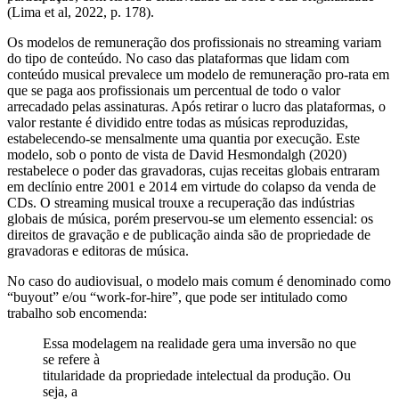
(Lima et al, 2022, p. 178).
Os modelos de remuneração dos profissionais no streaming variam
do tipo de conteúdo. No caso das plataformas que lidam com
conteúdo musical prevalece um modelo de remuneração pro-rata em
que se paga aos profissionais um percentual de todo o valor
arrecadado pelas assinaturas. Após retirar o lucro das plataformas, o
valor restante é dividido entre todas as músicas reproduzidas,
estabelecendo-se mensalmente uma quantia por execução. Este
modelo, sob o ponto de vista de David Hesmondalgh (2020)
restabelece o poder das gravadoras, cujas receitas globais entraram
em declínio entre 2001 e 2014 em virtude do colapso da venda de
CDs. O streaming musical trouxe a recuperação das indústrias
globais de música, porém preservou-se um elemento essencial: os
direitos de gravação e de publicação ainda são de propriedade de
gravadoras e editoras de música.
No caso do audiovisual, o modelo mais comum é denominado como
“buyout” e/ou “work-for-hire”, que pode ser intitulado como
trabalho sob encomenda:
Essa modelagem na realidade gera uma inversão no que
se refere à
titularidade da propriedade intelectual da produção. Ou
seja, a