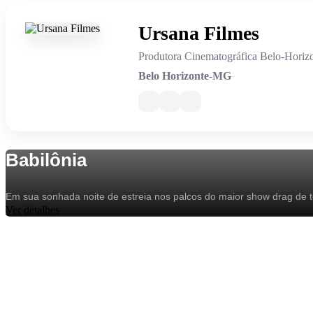
Ursana Filmes
Produtora Cinematográfica Belo-Horiz
Belo Horizonte-MG
Babilônia
Em sua sonhada noite de estreia nos palcos do maior show drag de tod
Ver detalhes