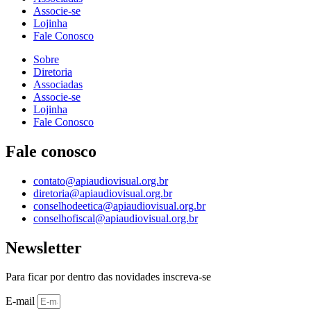
Associe-se
Lojinha
Fale Conosco
Sobre
Diretoria
Associadas
Associe-se
Lojinha
Fale Conosco
Fale conosco
contato@apiaudiovisual.org.br
diretoria@apiaudiovisual.org.br
conselhodeetica@apiaudiovisual.org.br
conselhofiscal@apiaudiovisual.org.br
Newsletter
Para ficar por dentro das novidades inscreva-se
E-mail