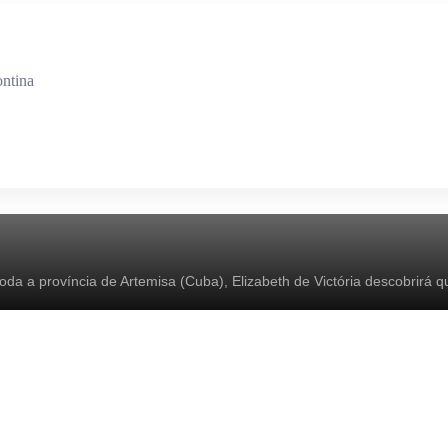
ontina
a a província de Artemisa (Cuba), Elizabeth de Victória descobrirá qu